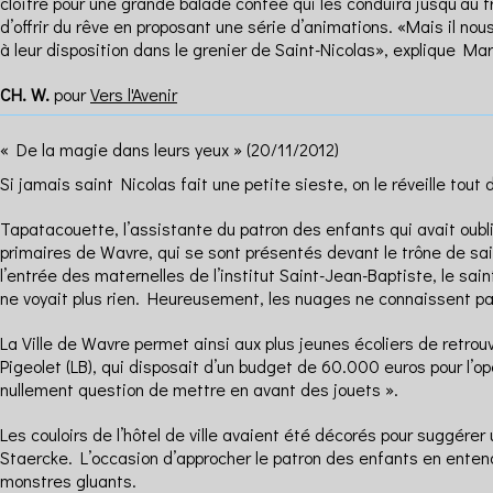
cloître pour une grande balade contée qui les conduira jusqu’au t
d’offrir du rêve en proposant une série d’animations. «Mais il nou
à leur disposition dans le grenier de Saint-Nicolas», explique Mar
CH. W.
pour
Vers l'Avenir
« De la magie dans leurs yeux »
(20/11/2012)
Si jamais saint Nicolas fait une petite sieste, on le réveille tou
Tapatacouette, l’assistante du patron des enfants qui avait oubli
primaires de Wavre, qui se sont présentés devant le trône de sain
l’entrée des maternelles de l’institut Saint-Jean-Baptiste, le sa
ne voyait plus rien. Heureusement, les nuages ne connaissent p
La Ville de Wavre permet ainsi aux plus jeunes écoliers de retro
Pigeolet (LB), qui disposait d’un budget de 60.000 euros pour l’op
nullement question de mettre en avant des jouets ».
Les couloirs de l’hôtel de ville avaient été décorés pour suggér
Staercke. L’occasion d’approcher le patron des enfants en entendan
monstres gluants.