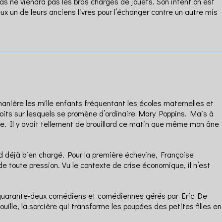
as ne viendra pas les bras chargés de jouets. Son intention est
ux un de leurs anciens livres pour l’échanger contre un autre mis
 manière les mille enfants fréquentant les écoles maternelles et
 toits sur lesquels se promène d’ordinaire Mary Poppins. Mais à
age. Il y avait tellement de brouillard ce matin que même mon âne
nd déjà bien chargé. Pour la première échevine, Françoise
de toute pression. Vu le contexte de crise économique, il n’est
 par quarante-deux comédiens et comédiennes gérés par Eric De
ille, la sorcière qui transforme les poupées des petites filles en