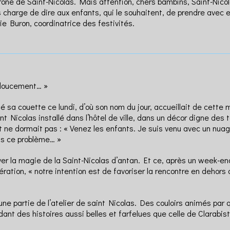
rône de Saint-Nicolas. Mais attention, chers bambins, Saint-Nicol
s charge de dire aux enfants, qui le souhaitent, de prendre avec e
ie Buron, coordinatrice des festivités.
t doucement… »
é sa couette ce lundi, d’où son nom du jour, accueillait de cette
t Nicolas installé dans l’hôtel de ville, dans un décor digne des
int ne dormait pas : « Venez les enfants. Je suis venu avec un nu
as ce problème… »
uver la magie de la Saint-Nicolas d’antan. Et ce, après un week-e
ération, « notre intention est de favoriser la rencontre en dehors 
er une partie de l’atelier de saint Nicolas. Des couloirs animés
t des histoires aussi belles et farfelues que celle de Clarabistou