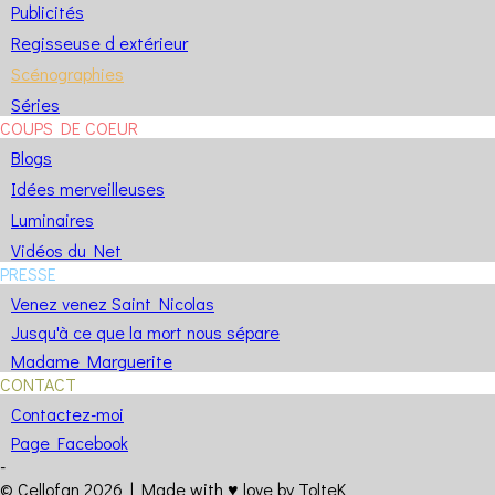
Publicités
Regisseuse d extérieur
Scénographies
Séries
COUPS DE COEUR
Blogs
Idées merveilleuses
Luminaires
Vidéos du Net
PRESSE
Venez venez Saint Nicolas
Jusqu'à ce que la mort nous sépare
Madame Marguerite
CONTACT
Contactez-moi
Page Facebook
-
© Cellofan 2026 |
Made with
♥️
love
by TolteK