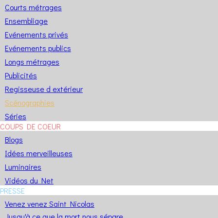
Courts métrages
Ensembliage
Evénements privés
Evénements publics
Longs métrages
Publicités
Regisseuse d extérieur
Scénographies
Séries
COUPS DE COEUR
Blogs
Idées merveilleuses
Luminaires
Vidéos du Net
PRESSE
Venez venez Saint Nicolas
Jusqu'à ce que la mort nous sépare