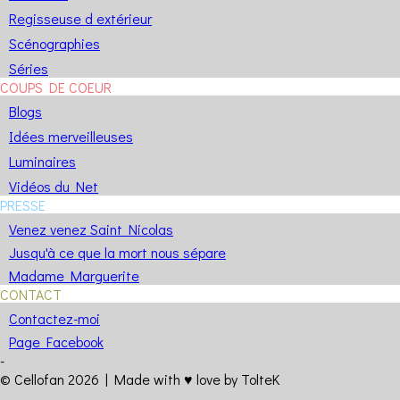
Regisseuse d extérieur
Scénographies
Séries
COUPS DE COEUR
Blogs
Idées merveilleuses
Luminaires
Vidéos du Net
PRESSE
Venez venez Saint Nicolas
Jusqu'à ce que la mort nous sépare
Madame Marguerite
CONTACT
Contactez-moi
Page Facebook
-
© Cellofan 2026 |
Made with
♥️
love
by TolteK