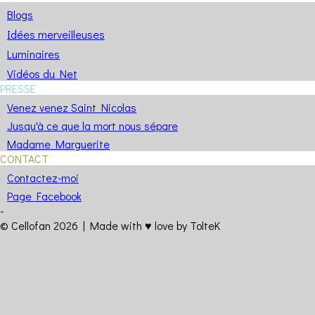
Blogs
Idées merveilleuses
Luminaires
Vidéos du Net
PRESSE
Venez venez Saint Nicolas
Jusqu'à ce que la mort nous sépare
Madame Marguerite
CONTACT
Contactez-moi
Page Facebook
-
© Cellofan 2026 |
Made with
♥️
love
by TolteK